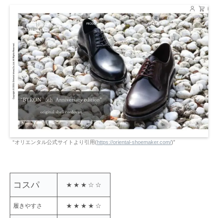
“オリエンタル公式サイトより引用(
https://oriental-shoemaker.com/
)”
コスパ
★ ★ ★ ☆ ☆
履きやすさ
★ ★ ★ ★ ☆