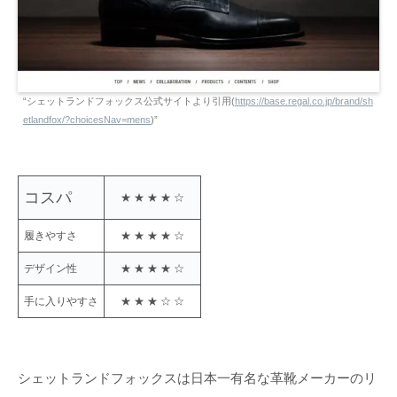
“シェットランドフォックス公式サイトより引用(
https://base.regal.co.jp/brand/sh
etlandfox/?choicesNav=mens
)”
コスパ
★ ★ ★ ★ ☆
履きやすさ
★ ★ ★ ★ ☆
デザイン性
★ ★ ★ ★ ☆
手に入りやすさ
★ ★ ★ ☆ ☆
シェットランドフォックスは日本一有名な革靴メーカーのリ