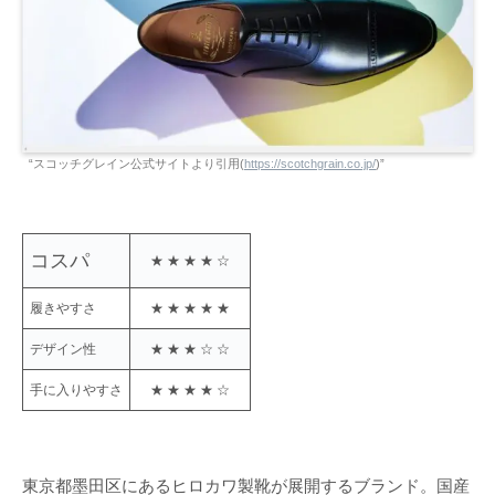
“スコッチグレイン公式サイトより引用(
https://scotchgrain.co.jp/
)”
コスパ
★ ★ ★ ★ ☆
履きやすさ
★ ★ ★ ★ ★
デザイン性
★ ★ ★ ☆ ☆
手に入りやすさ
★ ★ ★ ★ ☆
東京都墨田区にあるヒロカワ製靴が展開するブランド。国産