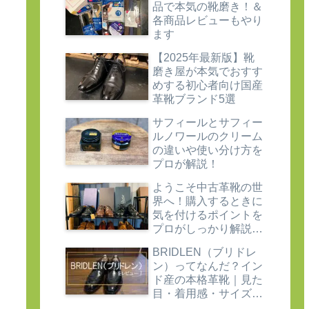
品で本気の靴磨き！＆
各商品レビューもやり
ます
【2025年最新版】靴
磨き屋が本気でおすす
めする初心者向け国産
革靴ブランド5選
サフィールとサフィー
ルノワールのクリーム
の違いや使い分け方を
プロが解説！
ようこそ中古革靴の世
界へ！購入するときに
気を付けるポイントを
プロがしっかり解説し
ます
BRIDLEN（ブリドレ
ン）ってなんだ？イン
ド産の本格革靴｜見た
目・着用感・サイズ感
をレビュー！【革靴評