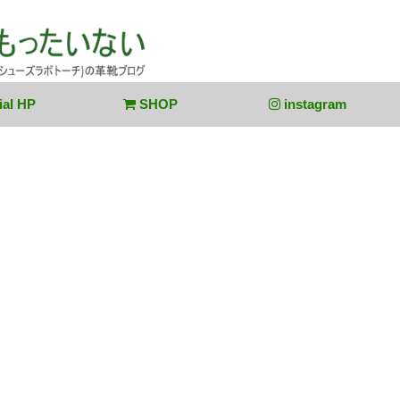
ial HP
SHOP
instagram